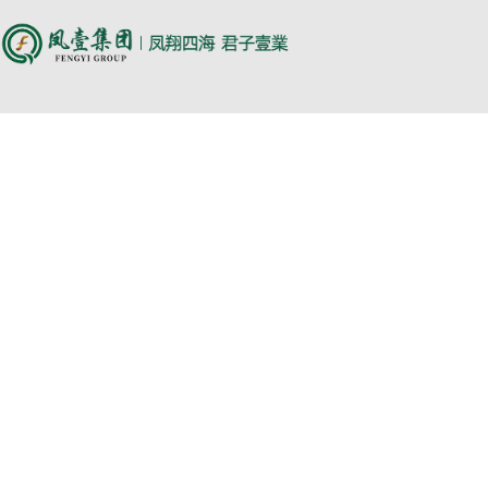
尊时凯龙人生就博