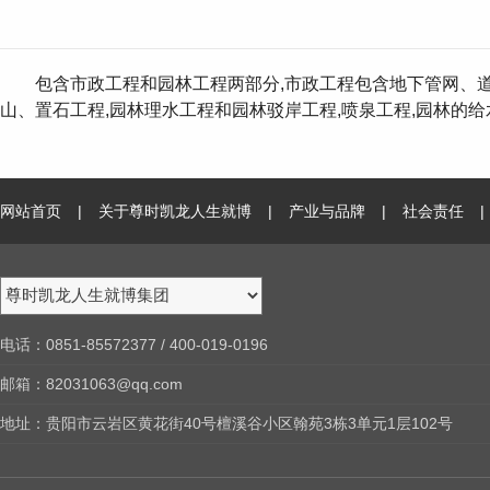
包含市政工程和园林工程两部分,市政工程包含地下管网、道
山、置石工程,园林理水工程和园林驳岸工程,喷泉工程,园林的
网站首页
|
关于尊时凯龙人生就博
|
产业与品牌
|
社会责任
|
电话 ：0851-85572377 / 400-019-0196
邮箱：82031063@qq.com
地址 ：贵阳市云岩区黄花街40号檀溪谷小区翰苑3栋3单元1层102号