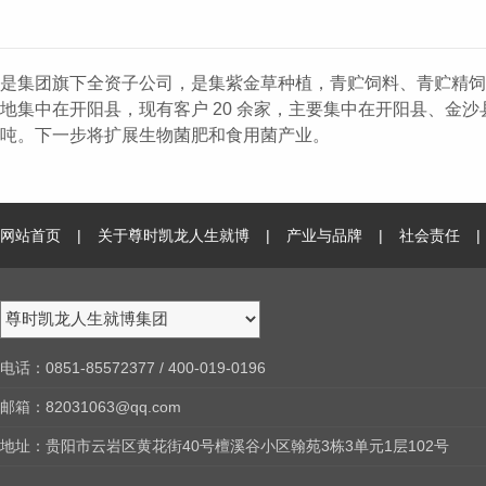
是集团旗下全资子公司，是集紫金草种植 ，青贮饲料、青
地集中在开阳县，现有客户 20 余家 ，主要集中在开阳县、金沙县 
吨。下一步将扩展生物菌肥和食用菌产业。
网站首页
|
关于尊时凯龙人生就博
|
产业与品牌
|
社会责任
|
电话：0851-85572377 / 400-019-0196
邮箱：82031063@qq.com
地址：贵阳市云岩区黄花街40号檀溪谷小区翰苑3栋3单元1层102号