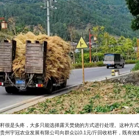
秆很是头疼 ，大多只能选择露天焚烧的方式进行处理。这种方
贵州宇冠农业发展有限公司向群众以0.1元/斤回收秸秆 ，既有效解