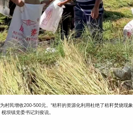
民增收200-500元。“秸秆的资源化利用杜绝了秸秆焚烧现象的发生
。枧坝镇党委书记刘俊说。