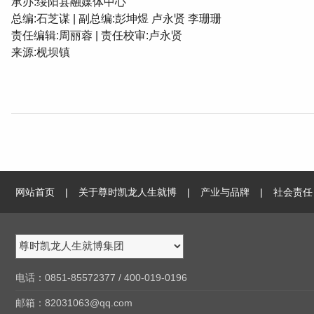
承办:绥阳县融媒体中心
总编:石芝谋 | 副总编:彭坤煜 卢永贤 李珊珊
责任编辑:周丽蓉 | 责任校审:卢永贤
来源:枧坝镇
网站首页
|
关于尊时凯龙人生就博
|
产业与品牌
|
社会责任
电话：0851-85572377 / 400-019-0196
邮箱 ：82031063@qq.com