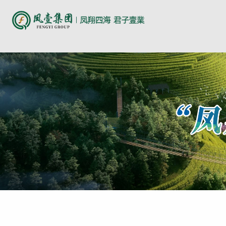
尊时凯龙人生就博