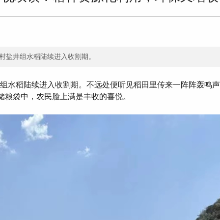
鱼村盐井组水稻陆续进入收割期。
鱼村盐井组水稻陆续进入收割期。不远处便听见稻田里传来一阵阵轰鸣声
袋中，农民脸上满是丰收的喜悦。