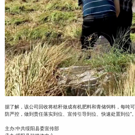
据了解 ，该公司回收将秸秆做成有机肥料和青储饲料，每吨可为村
防严控，做到责任落实到位、宣传引导到位 、快速处置到位”
主办:中共绥阳县委宣传部