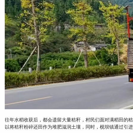
往年水稻收获后 ，都会遗留大量秸秆 ，村民们面对满稻田的秸
以将秸秆粉碎还田作为堆肥滋润土壤，同时，枧坝镇通过引进